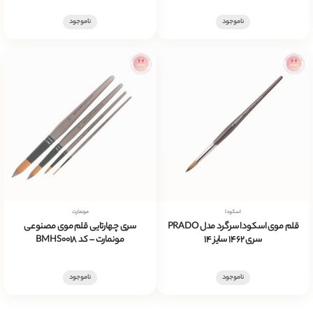
ناموجود
ناموجود
اسکودا
مونمارت
قلم موی اسکودا سرگرد مدل PRADO
سری چهارتایی قلم موی مصنوعی
سری 1462 سایز 14
مونمارت – کد BMHS0018
ناموجود
ناموجود