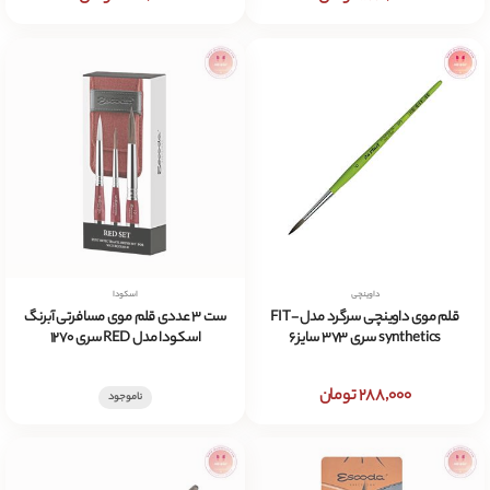
داوینچی
اسکودا
قلم موی داوینچی سرگرد مدل FIT-
ست 3 عددی قلم موی مسافرتی آبرنگ
synthetics سری 373 سایز 6
اسکودا مدل RED سری 1270
288,000 تومان
ناموجود