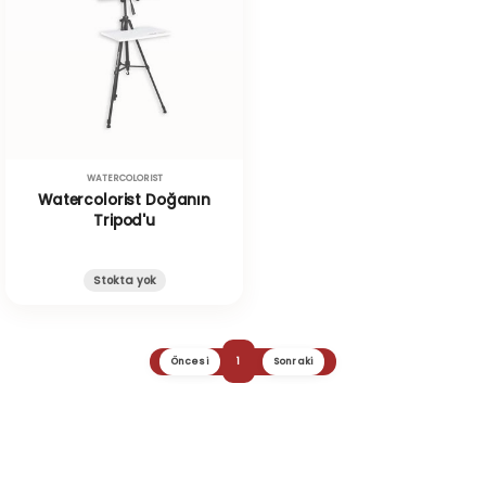
WATERCOLORIST
Watercolorist Doğanın
Tripod'u
Stokta yok
Öncesi
1
Sonraki