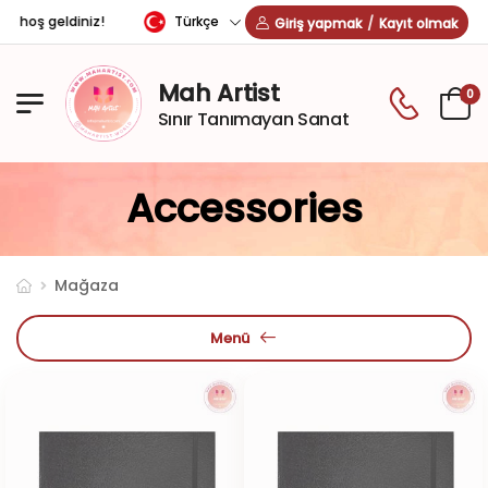
Türkçe
e hoş geldiniz!
Giriş yapmak
/
Kayıt olmak
Mah Artist
0
Sınır Tanımayan Sanat
Accessories
Mağaza
Menü