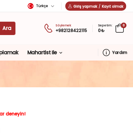
Türkçe
Giriş yapmak
/
Kayıt olmak
Söylemek
Sepetim:
0
+982128422115
0 ₺
plamak
Mahartist Ile
Yardım
ar deneyin!