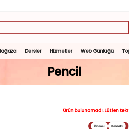
Mağaza
Dersler
Hizmetler
Web Günlüğü
To
Pencil
Ürün bulunamadı. Lütfen tekr
Öncesi
Sonraki