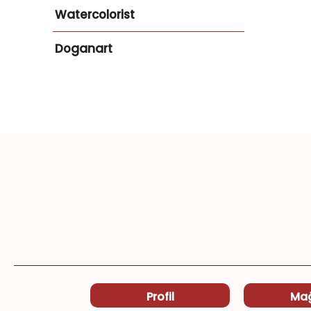
Watercolorist
Doganart
Profil
Ma