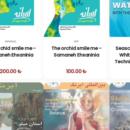
GENERAL
PDF
chid smile me -
The orchid smile me -
Seasc
neh Ehsaninia
Samaneh Ehsaninia
Whi
Techni
200.00 ₺
100.00 ₺