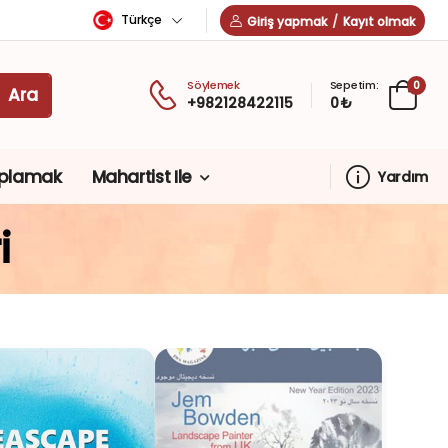
Türkçe
Giriş yapmak
/
Kayıt olmak
Söylemek
Sepetim:
0
+982128422115
0 ₺
plamak
Mahartist Ile
Yardım
i