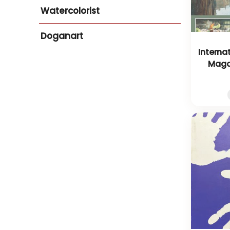
Watercolorist
Doganart
Interna
Magaz