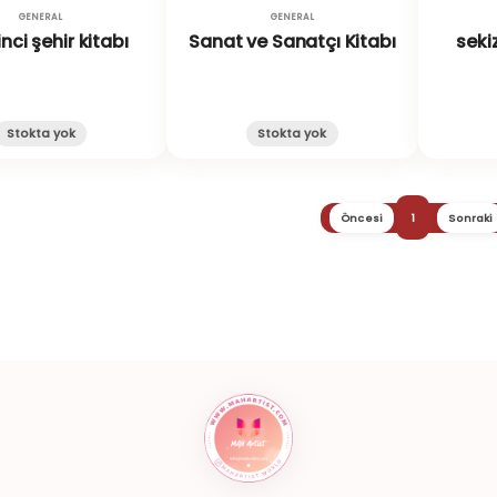
GENERAL
GENERAL
inci şehir kitabı
Sanat ve Sanatçı Kitabı
sekiz
Stokta yok
Stokta yok
Öncesi
1
Sonraki