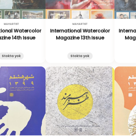
MAHARTIST
MAHARTIST
tional Watercolor
International Watercolor
Intern
ine 14th Issue
Magazine 13th Issue
Maga
Stokta yok
Stokta yok