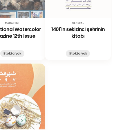
MAHARTIST
GENERAL
ational Watercolor
1401'in sekizinci şehrinin
zine 12th Issue
kitabı
Stokta yok
Stokta yok