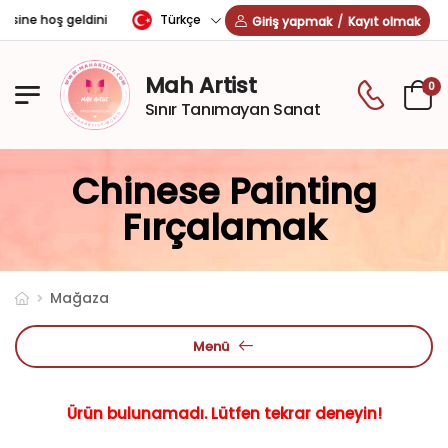
Türkçe
esine hoş geldiniz!
Giriş yapmak
/
Kayıt olmak
Mah Artist
0
Sınır Tanımayan Sanat
Chinese Painting
Fırçalamak
Mağaza
Menü
Ürün bulunamadı. Lütfen tekrar deneyin!