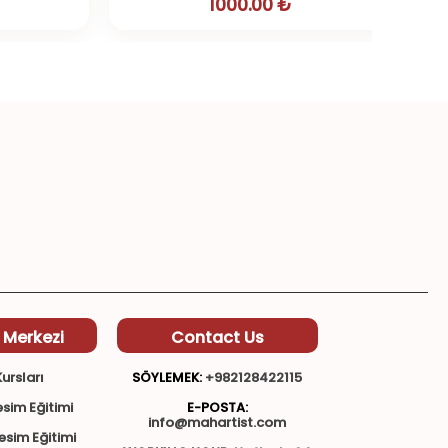
1000.00 ₺
 Merkezi
Contact Us
ursları
SÖYLEMEK:
+982128422115
sim Eğitimi
E-POSTA:
info@mahartist.com
esim Eğitimi