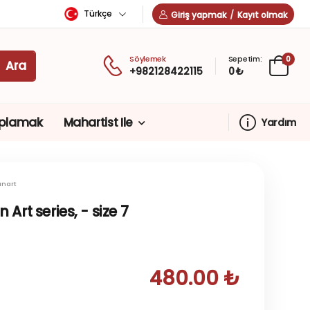
Türkçe
Giriş yapmak
/
Kayıt olmak
Söylemek
Sepetim:
0
+982128422115
0 ₺
plamak
Mahartist Ile
Yardım
nart
Art series, - size 7
480.00 ₺