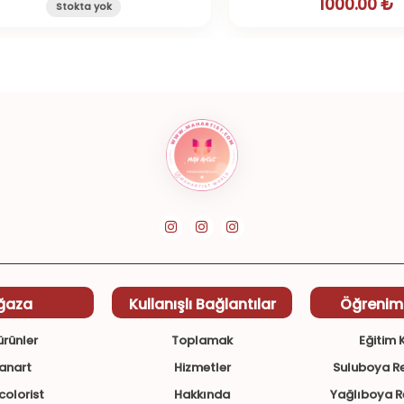
1000.00 ₺
Stokta yok
ğaza
Kullanışlı Bağlantılar
Öğrenim
rünler
Toplamak
Eğitim K
anart
Hizmetler
Suluboya Re
olorist
Hakkında
Yağlıboya R