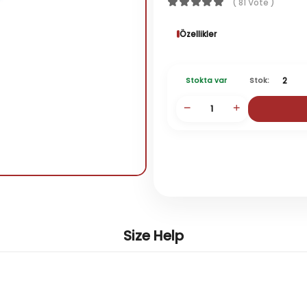
( 81 Vote )
Özellikler
Stok:
2
Stokta var
Size Help