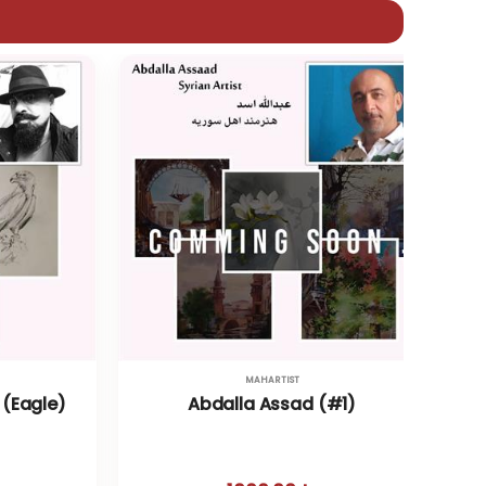
MAHARTIST
 (Eagle)
Abdalla Assad (#1)
DaV