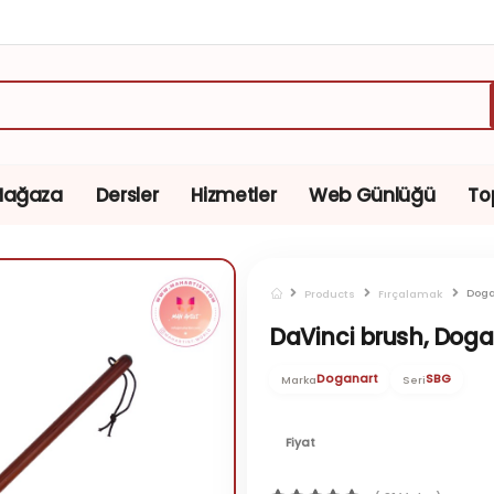
Mağaza
Dersler
Hizmetler
Web Günlüğü
To
Doga
Products
Fırçalamak
DaVinci brush, Dogan 
Doganart
SBG
Marka
Seri
Fiyat