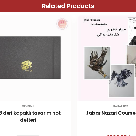
Related Products
GENERAL
MAHARTIST
3 deri kapaklı tasarım not
Jabar Nazari Course
defteri