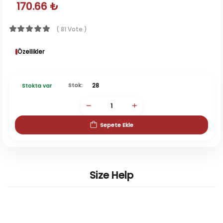
170.66 ₺
( 81 Vote )
Özellikler
Stok:
28
Stokta var
Sepete Ekle
Size Help