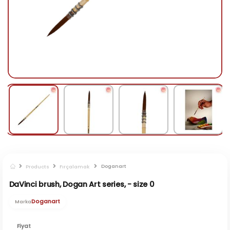
Doganart
Products
Fırçalamak
DaVinci brush, Dogan Art series, - size 0
Doganart
Marka
Fiyat