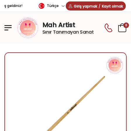
Türkçe
oş geldiniz!
Giriş yapmak
/
Kayıt olmak
Mah Artist
0
Sınır Tanımayan Sanat