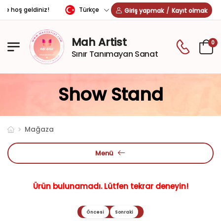
Türkçe
ne hoş geldiniz!
Giriş yapmak
/
Kayıt olmak
Mah Artist
0
Sınır Tanımayan Sanat
Show Stand
Mağaza
Menü
Ürün bulunamadı. Lütfen tekrar deneyin!
Öncesi
Sonraki